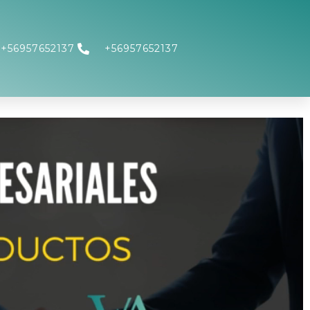
+56957652137
+56957652137