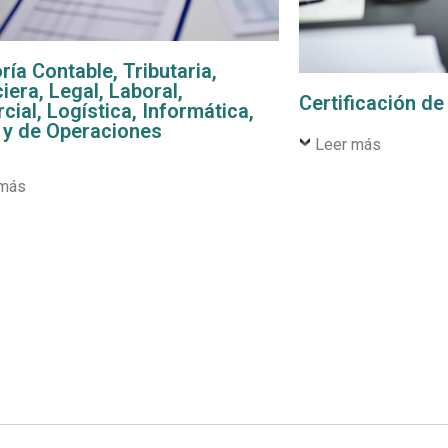
ía Contable, Tributaria,
iera, Legal, Laboral,
Certificación d
ial, Logística, Informática,
y de Operaciones
Leer más
 más