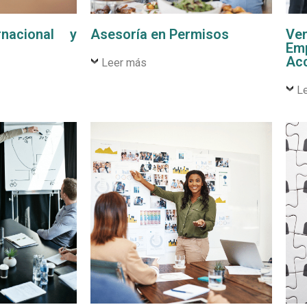
rnacional y
Asesoría en Permisos
Ve
Em
Acc
Leer más
L